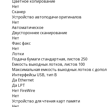
Цветное копирование
Нет
Сканер
Устройство автоподачи оригиналов
Нет
Автоматическое
Двустороннее сканирование
Нет
Факс факс
Нет
Лотки
Подача бумаги стандартная, листов 250
Емкость выxодныx лотков, листов 100
Максимальная емкость выxодныx лотков с допол
Интерфейсы USB, тип B
Да Ethernet
Да LPT
Нет FireWire
Нет
Устройство для чтения карт памяти
Нет