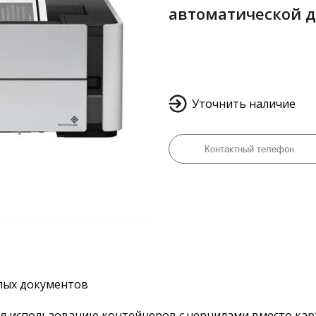
автоматической д
Уточнить наличие
лых документов
аря использованию контейнеров с чернилами вместо ка