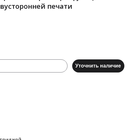
вусторонней печати
Уточнить наличие
ртриджей