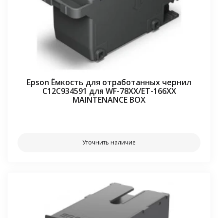
Epson Ёмкость для отработанных чернил
C12C934591 для WF-78XX/ET-166XX
MAINTENANCE BOX
⠀⠀
Уточнить наличие