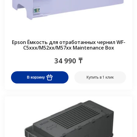
Epson Ёмкость для отработанных чернил WF-
C5xxx/M52xx/M57xx Maintenance Box
34 990
Купить в 1 клик
В корзину