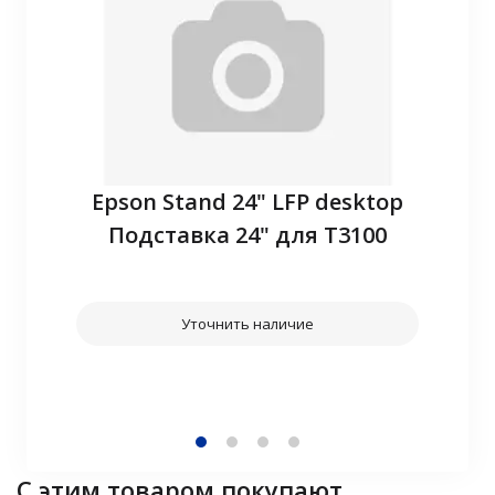
P10
Epson Stand 24" LFP desktop
З
Подставка 24" для T3100
Уточнить наличие
С этим товаром покупают