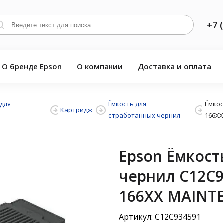
+7 
О бренде Epson
О компании
Доставка и оплата
для
Ёмкость для
Ёмкос
Картридж
в
отработанных чернил
166XX
Epson Ёмкост
чернил C12C9
166XX MAINT
Артикул: C12C934591