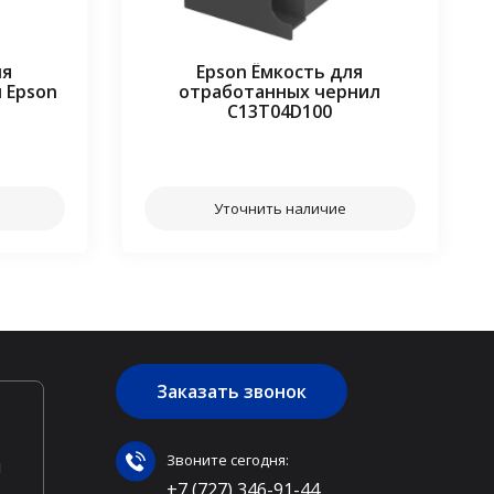
ля
Epson Ёмкость для
 Epson
отработанных чернил
C13T04D100
⠀⠀
Уточнить наличие
Заказать звонок
Звоните сегодня:
ы
+7 (727) 346-91-44