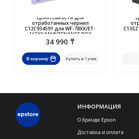
Epson Ёмкость для
E
отработанных чернил
от
C12C934591 для WF-78XX/ET-
C13S2
166XX MAINTENANCE BOX
34 990
Купить в 1 клик
В корзину
ИНФОРМАЦИЯ
О бренде Epson
Доставка и оплата