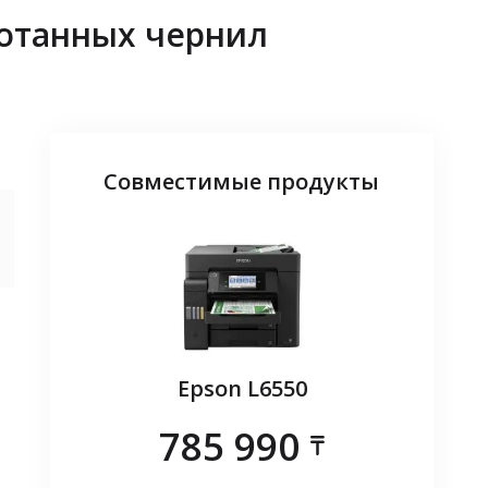
ботанных чернил
Совместимые продукты
L8160
Epson L6550
Epso
785 990
наличие
Уточнит