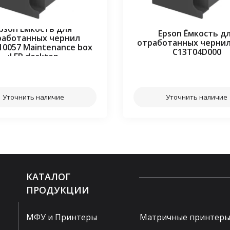
pson Ёмкость для
Epson Ёмкость д
работанных чернил
отработанных чернил
10057 Maintenance box
C13T04D000
:LFP desktop
⠀⠀
⠀⠀
Уточнить наличие
Уточнить наличие
КАТАЛОГ
ПРОДУКЦИИ
МФУ и Принтеры
Матричные принтер