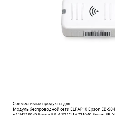
Совместимые продукты для
Модуль беспроводной сети ELPAP10 Epson EB-S04
V11H718040 Epson EB-W32 V11H721040 Epson EB-X