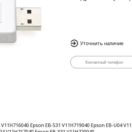
Уточнить наличие
 V11H716040 Epson EB-S31 V11H719040 Epson EB-U04 V1
04 V11H717040 Epson EB-X31 V11H720040