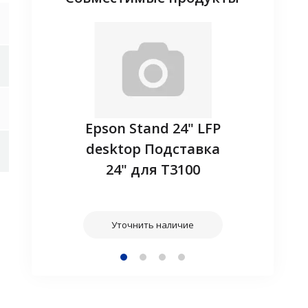
adapter -
Epson Stand 24" LFP
Запасн
ireless
desktop Подставка
(EL
24" для T3100
наличие
Уточнит
Уточнить наличие