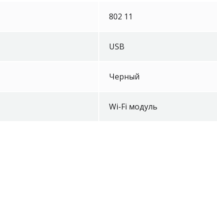
802 11
USB
Черный
Epson LAN 
ELPAP10 W
Wi-Fi модуль
Уточнить 