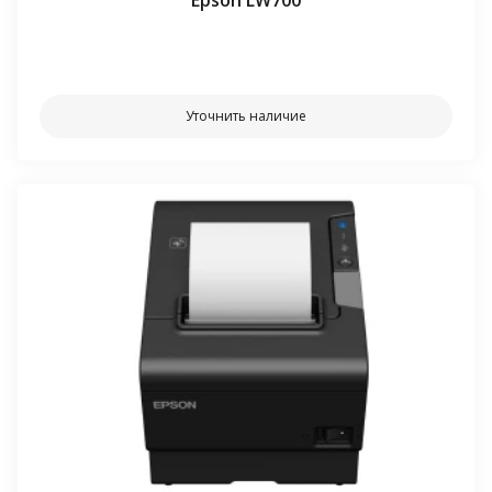
Epson LW700
⠀⠀
Уточнить наличие