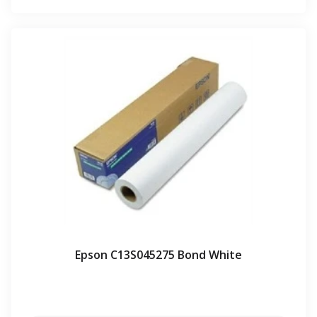
Epson C13S045275 Bond White
⠀⠀