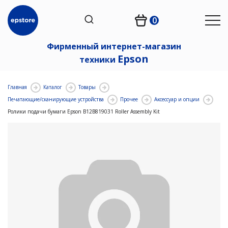
0
Фирменный интернет-магазин
Epson
техники
Главная
Каталог
Товары
Печатающие/сканирующие устройства
Прочее
Аксессуар и опции
Ролики подачи бумаги Epson B12B819031 Roller Assembly Kit