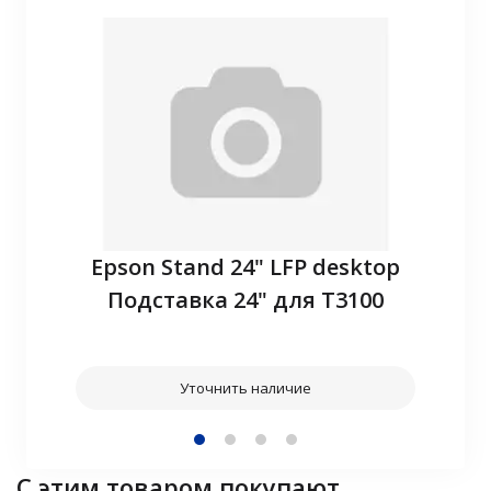
P10
Epson Stand 24" LFP desktop
З
Подставка 24" для T3100
Уточнить наличие
С этим товаром покупают