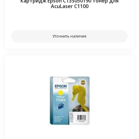
Картридж Epson C13S050190 тонер для
AcuLaser C1100
⠀⠀
Уточнить наличие