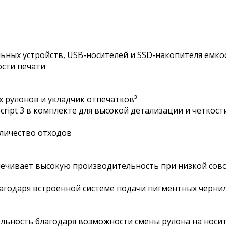
ильных устройств, USB-носителей и SSD-накопителя емко
сти печати
х рулонов и укладчик отпечатков³
ript 3 в комплекте для высокой детализации и четкост
личество отходов
печивает высокую производительность при низкой сов
агодаря встроенной системе подачи пигментных чернил
ьность благодаря возможности смены рулона на носите