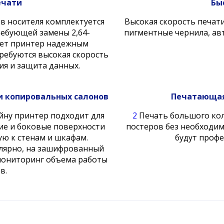
ечати
Бы
в носителя комплектуется
Высокая скорость печати
ребующей замены 2,64-
пигментные чернила, ав
ает принтер надежным
ребуются высокая скорость
ия и защита данных.
и копировальных салонов
Печатающая
йну принтер подходит для
2
Печать большого кол
ние и боковые поверхности
постеров без необходи
ю к стенам и шкафам.
будут профе
улярно, на зашифрованный
мониторинг объема работы
в.