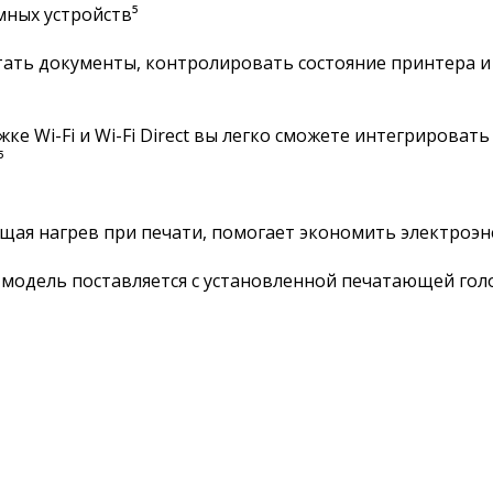
мных устройств⁵
атать документы, контролировать состояние принтера и
ке Wi-Fi и Wi-Fi Direct вы легко сможете интегрирова
⁵
ующая нагрев при печати, помогает экономить электроэ
 модель поставляется с установленной печатающей гол