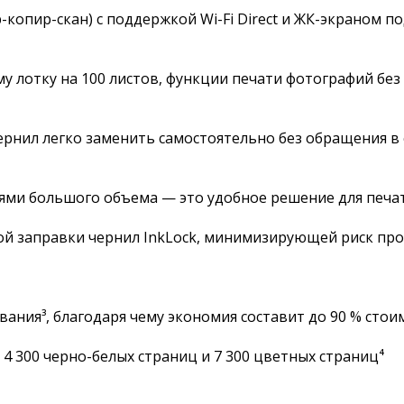
копир-скан) с поддержкой Wi-Fi Direct и ЖК-экраном п
 лотку на 100 листов, функции печати фотографий без п
ернил легко заменить самостоятельно без обращения в
тями большого объема — это удобное решение для печа
 заправки чернил InkLock, минимизирующей риск проте
вания³, благодаря чему экономия составит до 90 % стои
4 300 черно-белых страниц и 7 300 цветных страниц⁴