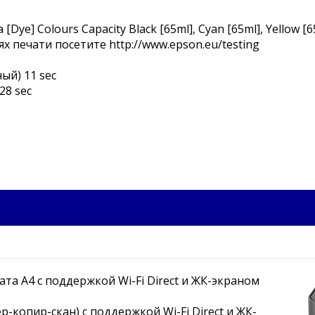
 [Dye] Colours Capacity Black [65ml], Cyan [65ml], Yellow [
 печати посетите http://www.epson.eu/testing
ый) 11 sec
 28 sec
а A4 с поддержкой Wi-Fi Direct и ЖК-экраном
копир-скан) с поддержкой Wi-Fi Direct и ЖК-