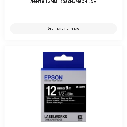
лента 12мм, Красн./Черн., 9м
⠀⠀
Уточнить наличие