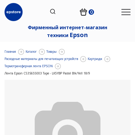
0
Фирменный интернет-магазин
Epson
техники
Главная
Каталог
Товары
Расходные материалы для печатающих устройств
Картридж
Термотрансферная лента EPSON
Лента Epson C53S655003 Tape - LK5YBP Pastel Blk/Yell 18/9