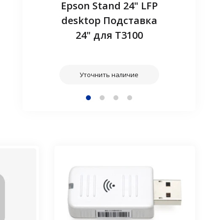
adapter -
Epson Stand 24" LFP
Запасн
ireless
desktop Подставка
(EL
24" для T3100
наличие
Уточнит
Уточнить наличие