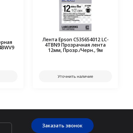
Лента Epson C53S654012 LC-
ерная
4TBN9 Прозрачная лента
-4BWV9
12мм, Прозр./Черн., 9м
⠀⠀
Уточнить наличие
Заказать звонок