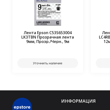
Лента Epson C53S653004
Лен
LK3TBN Прозрачная лента
LC4R
9мм, Прозр./Черн., 9м
12м
⠀⠀
Уточнить наличие
ИНФОРМАЦИЯ