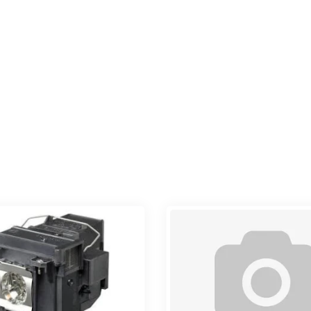
Epson LAN 
ELPAP10 W
Уточнить 