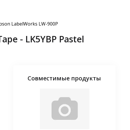
pson LabelWorks LW-900P
pe - LK5YBP Pastel
Совместимые продукты