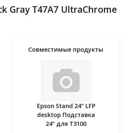
k Gray T47A7 UltraChrome
Совместимые продукты
adapter -
Epson Stand 24" LFP
Запасн
ireless
desktop Подставка
(EL
24" для T3100