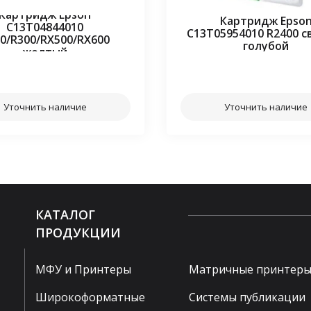
Картридж Epson
Картридж Epso
C13T04844010
C13T05954010 R2400 с
0/R300/RX500/RX600
голубой
желтый
⠀⠀
⠀⠀
Уточнить наличие
Уточнить наличие
КАТАЛОГ
ПРОДУКЦИИ
МФУ и Принтеры
Матричные принтер
Широкоформатные
Системы публикации