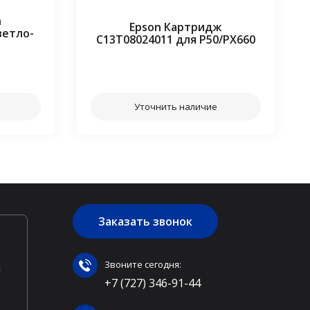
n
Epson Картридж
ветло-
C13T08024011 для P50/PX660
⠀⠀
Уточнить наличие
Заказать звонок
Звоните сегодня:
ы
+7 (727) 346-91-44