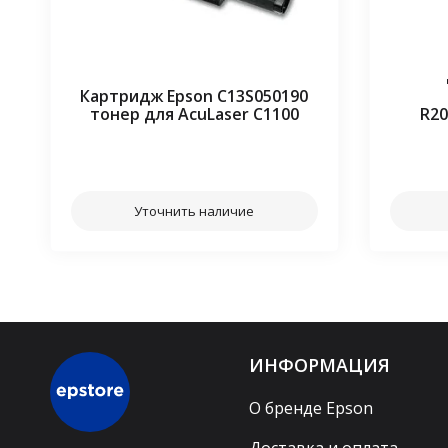
Картридж Epson C13S050190
тонер для AcuLaser C1100
R20
⠀⠀
Уточнить наличие
ИНФОРМАЦИЯ
О бренде Epson
Доставка и оплата