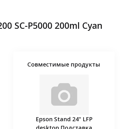
00 SC-P5000 200ml Cyan
Совместимые продукты
adapter -
Epson Stand 24" LFP
Запасн
ireless
desktop Подставка
(EL