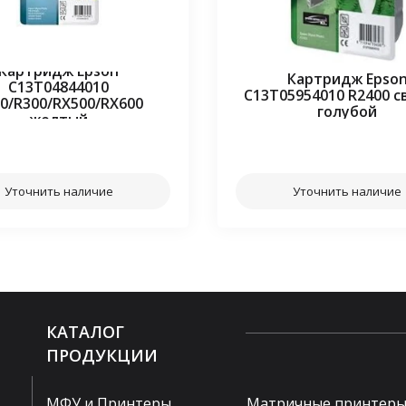
Картридж Epson
Картридж Epso
C13T04844010
C13T05954010 R2400 с
0/R300/RX500/RX600
голубой
желтый
⠀⠀
⠀⠀
Уточнить наличие
Уточнить наличие
КАТАЛОГ
ПРОДУКЦИИ
МФУ и Принтеры
Матричные принтер