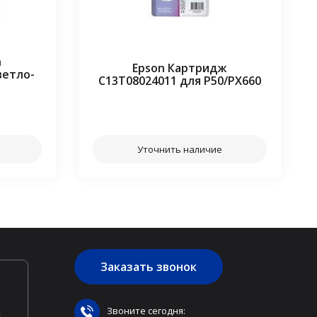
n
Epson Картридж
ветло-
C13T08024011 для P50/PX660
⠀⠀
Уточнить наличие
Заказать звонок
Звоните сегодня:
ы