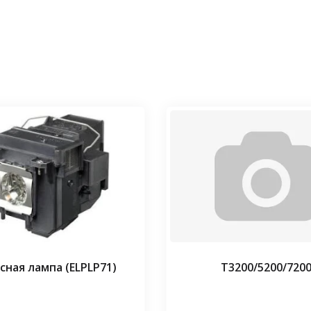
сная лампа (ELPLP71)
Т3200/5200/720
⠀⠀
⠀⠀