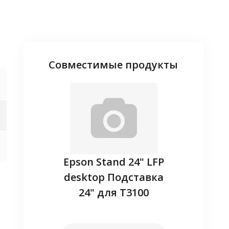
Совместимые продукты
adapter -
Epson Stand 24" LFP
Запасн
ireless
desktop Подставка
(EL
24" для T3100
наличие
Уточнит