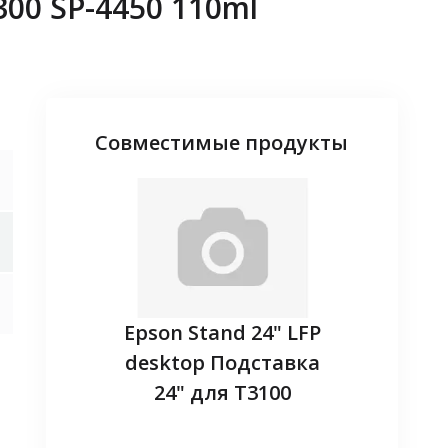
00 SP-4450 110ml
Совместимые продукты
adapter -
Epson Stand 24" LFP
Запасн
ireless
desktop Подставка
(EL
24" для T3100
наличие
Уточнит