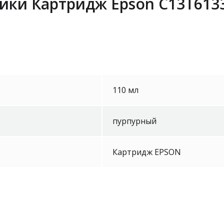
ики Картридж Epson C13T6133
110 мл
пурпурный
Картридж EPSON
Epson LAN 
ELPAP10 W
Уточнить 