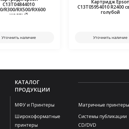
Картридж Epso
C13T04844010
C13T05954010 R2400 с
0/R300/RX500/RX600
голубой
желтый
⠀⠀
⠀⠀
Уточнить наличие
Уточнить наличие
КАТАЛОГ
ПРОДУКЦИИ
МФУ и Принтеры
Матричные принтер
Широкоформатные
Системы публикации
принтеры
CD/DVD