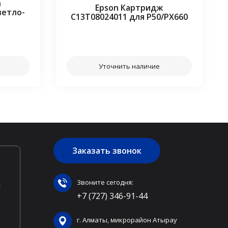
n
Epson Картридж
ветло-
C13T08024011 для P50/PX660
⠀⠀
Уточнить наличие
Заказать звонок
Звоните сегодня:
ы
+7 (727) 346-91-44
г. Алматы, микрорайон Атырау