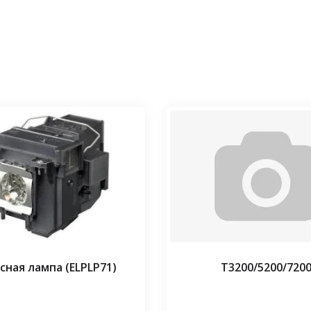
сная лампа (ELPLP71)
Т3200/5200/720
⠀⠀
⠀⠀