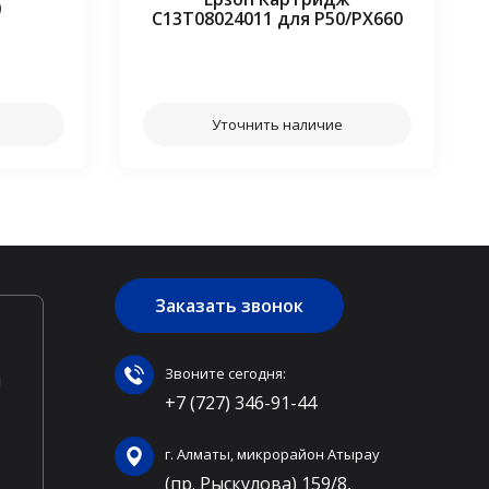
0
C13T08024011 для P50/PX660
⠀⠀
Уточнить наличие
Заказать звонок
Звоните сегодня:
ы
+7 (727) 346-91-44
г. Алматы, микрорайон Атырау
(пр. Рыскулова) 159/8,