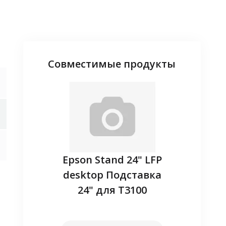
Совместимые продукты
adapter -
Epson Stand 24" LFP
Запасн
ireless
desktop Подставка
(EL
24" для T3100
наличие
Уточнит