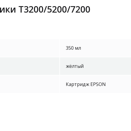
ики Т3200/5200/7200
350 мл
жёлтый
Картридж EPSON
Epson LAN 
ELPAP10 W
Уточнить 