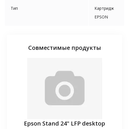
Тип
Картридж
EPSON
Совместимые продукты
P10
Epson Stand 24" LFP desktop
З