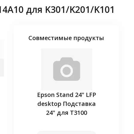
4A10 для K301/K201/K101
Совместимые продукты
adapter -
Epson Stand 24" LFP
Запасн
ireless
desktop Подставка
(EL
24" для T3100
наличие
Уточнит