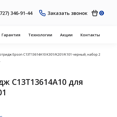
(727) 346-91-44
Заказать звонок
0
Гарантия
Технологии
Акции
Контакты
ртридж Epson C13T13614A10 K301/K201/K101 черный, набор 2
.
дж C13T13614A10 для
01