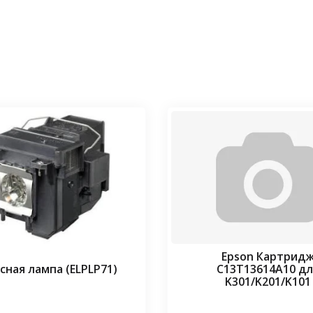
Epson Картрид
сная лампа (ELPLP71)
C13T13614A10 дл
K301/K201/K101
⠀⠀
⠀⠀