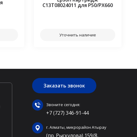
я
C13T08024011 для P50/PX660
⠀⠀
Уточнить наличие
Заказать звонок
Звоните сегодня:
ы
+7 (727) 346-91-44
г. Алматы, микрорайон Атырау
(пр. Рыскулова) 159/8,