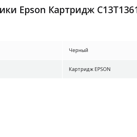
ики Epson Картридж C13T1361
Черный
Картридж EPSON
Epson LAN 
ELPAP10 W
Уточнить 