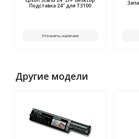
Epson Stand 24" LFP desktop
Запа
Подставка 24" для T3100
⠀⠀
Уточнить наличие
Другие модели