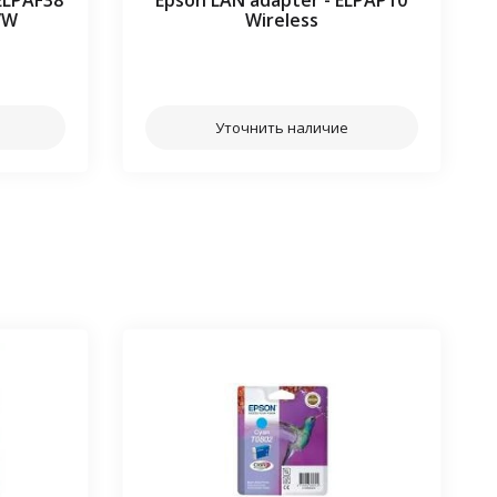
 ELPAF38
Epson LAN adapter - ELPAP10
/W
Wireless
⠀⠀
Уточнить наличие