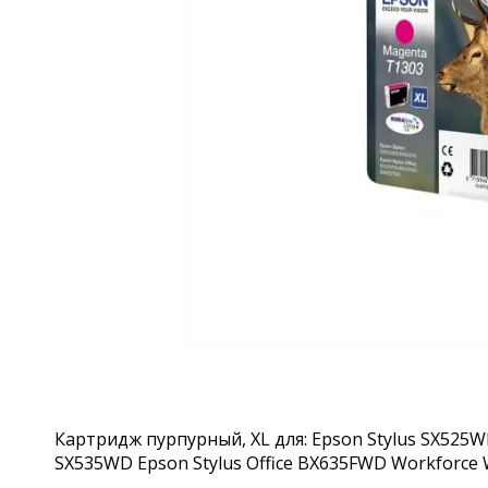
Картридж пурпурный, XL для: Epson Stylus SX525WD 
SX535WD Epson Stylus Office BX635FWD Workforce