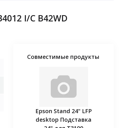
4012 I/C B42WD
Совместимые продукты
adapter -
Epson Stand 24" LFP
Запасн
ireless
desktop Подставка
(EL