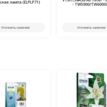
V13H134A38 Air Filter -
сная лампа (ELPLP71)
- TW5900/TW6000
⠀⠀
⠀⠀
Уточнить наличие
Уточнить наличие