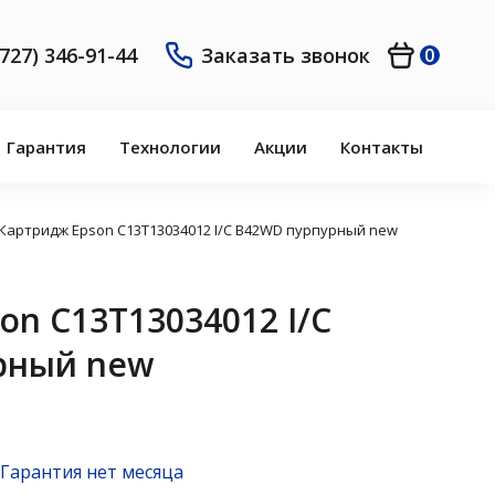
(727) 346-91-44
Заказать звонок
0
Гарантия
Технологии
Акции
Контакты
Картридж Epson C13T13034012 I/C B42WD пурпурный new
on C13T13034012 I/C
рный new
Гарантия нет месяца